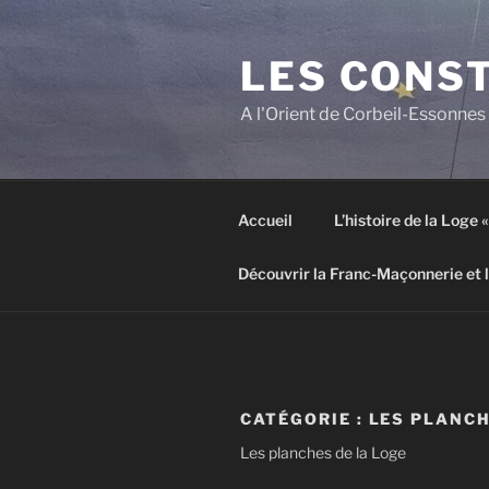
Aller
au
LES CONS
contenu
principal
A l'Orient de Corbeil-Essonnes
Accueil
L’histoire de la Loge
Découvrir la Franc-Maçonnerie et 
CATÉGORIE :
LES PLANCH
Les planches de la Loge