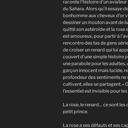
raconte l’histoire d’un aviateur
du Sahara. Alors qu’il essaye de
bonhomme aux cheveux d’or vien
dessiner un mouton avant de lui 
quitté son astéroïde et la rose 
est amoureux, pour partir à l’ave
rencontre des tas de gens sér
de croiser un renard qui lui app
couvert d’une simple histoire p
une parabole pour les adultes, u
garçon innocent mais lucide, nou
profondeur des sentiments ne s’e
cultivent, elles se partagent. «
l’essentiel est invisible pour le
La rose, le renard… ce sont les
petit prince.
La rose a ses défauts et ses capr