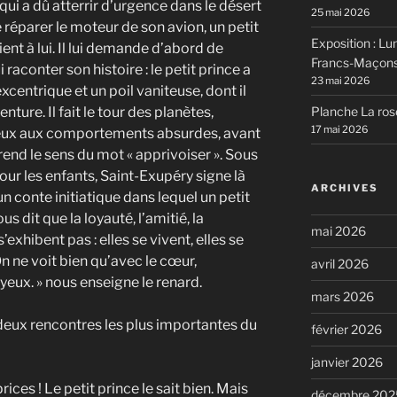
 qui a dû atterrir d’urgence dans le désert
25 mai 2026
 réparer le moteur de son avion, un petit
Exposition : Lum
t à lui. Il lui demande d’abord de
Francs-Maçons,
raconter son histoire : le petit prince a
23 mai 2026
excentrique et un poil vaniteuse, dont il
nture. Il fait le tour des planètes,
Planche La ros
17 mai 2026
ieux aux comportements absurdes, avant
rend le sens du mot « apprivoiser ». Sous
our les enfants, Saint-Exupéry signe là
ARCHIVES
n conte initiatique dans lequel un petit
s dit que la loyauté, l’amitié, la
mai 2026
xhibent pas : elles se vivent, elles se
 On ne voit bien qu’avec le cœur,
avril 2026
s yeux. » nous enseigne le renard.
mars 2026
 deux rencontres les plus importantes du
février 2026
janvier 2026
ices ! Le petit prince le sait bien. Mais
décembre 202