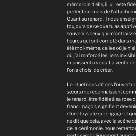
même loin d’elle, il lui reste fid
perfection, mais de l’attachemen
Quant au renard, il nous ensei
toujours de ce que tu as appriv
souvenirs ceux qui m’ont laissé u
heures qui ont compté dans ma v
été moi-même, celles où je n’ai 
où j’ai renforcé les liens invisi
m’unissent à vous. La véritable 
l’on a choisi de créer.
Le rituel nous dit dès l’ouvertu
sœurs me reconnaissent comme t
le renard, être fidèle à sa rose 
franc-maçon, signifient devenir
d’une loyauté qui engage et qui r
ne dit que cela, avec la scène d
de la cérémonie, nous remettons
porte symboliquement auprès de 