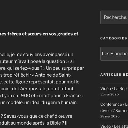
Recherche
pour
:
 mes frères et sœurs en vos grades et
CATÉGORIES
Catégories
elle, je me souviens avoir passé un
uteur m’avait posé la question : « si
e, qui seriez-vous ? » Un peu surpris par
s trop réfléchir « Antoine de Saint-
ARTICLES R
 cette figure représentait pour moi le
onnier de l’Aéropostale, combattant
Vidéo / La Répu
31 mai 2026
à Lyon en 1900 et « mort pour la France »
x un modèle, un idéal du genre humain.
Conférence / Le
révolu ? Samed
e » ? Savez-vous que ce chef d’œuvre
28 mai 2026
raduit au monde après la Bible ? Il
Vidéo / Les att