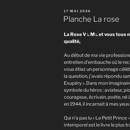
PUBLIÉ
17 MAI 2026
LE
Planche La rose
La Rose V :. M :. et vous tous
qualité,
Au début de ma vie professionn
entretien d’embauche où le recr
vous étiez un personnage célèbr
la question, j’avais répondu san
Exupéry ». Dans mon imaginaire,
symbole du héros : aviateur, pi
courageux, écrivain, poète, né 
en 1944, il incarnait à mes yeu
Qui n’a pas lu « Le Petit Princ
intemporel est le livre le plus t