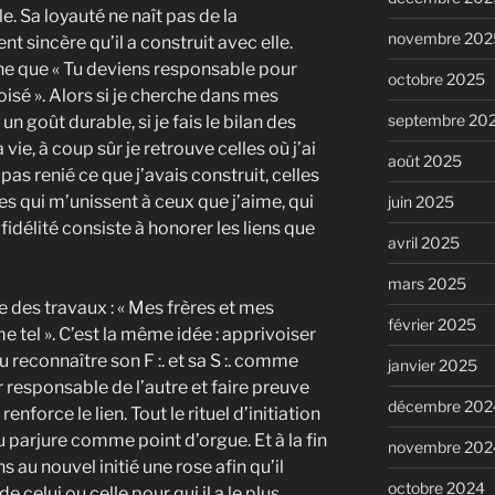
èle. Sa loyauté ne naît pas de la
novembre 202
t sincère qu’il a construit avec elle.
gne que « Tu deviens responsable pour
octobre 2025
oisé ». Alors si je cherche dans mes
septembre 20
n goût durable, si je fais le bilan des
ie, à coup sûr je retrouve celles où j’ai
août 2025
pas renié ce que j’avais construit, celles
bles qui m’unissent à ceux que j’aime, qui
juin 2025
fidélité consiste à honorer les liens que
avril 2025
mars 2025
re des travaux : « Mes frères et mes
février 2025
el ». C’est la même idée : apprivoiser
ou reconnaître son F :. et sa S :. comme
janvier 2025
 responsable de l’autre et faire preuve
décembre 202
enforce le lien. Tout le rituel d’initiation
u parjure comme point d’orgue. Et à la fin
novembre 202
 au nouvel initié une rose afin qu’il
octobre 2024
celui ou celle pour qui il a le plus