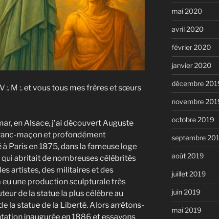
mai 2020
avril 2020
février 2020
janvier 2020
décembre 201
 :. M :. et vous tous mes frères et sœurs
novembre 201
octobre 2019
mar, en Alsace, j’ai découvert Auguste
, franc-maçon et profondément
septembre 20
ié à Paris en 1875, dans la fameuse loge
août 2019
qui abritait de nombreuses célébrités
des artistes, des militaires et des
juillet 2019
 eu une production sculpturale très
juin 2019
auteur de la statue la plus célèbre au
e la statue de la Liberté. Alors arrêtons-
mai 2019
ntation inaugurée en 1886 et essayons