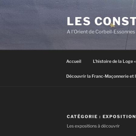
Aller
au
LES CONS
contenu
principal
A l'Orient de Corbeil-Essonnes
Accueil
L’histoire de la Loge
Découvrir la Franc-Maçonnerie et 
CATÉGORIE :
EXPOSITIO
Les expositions à découvrir