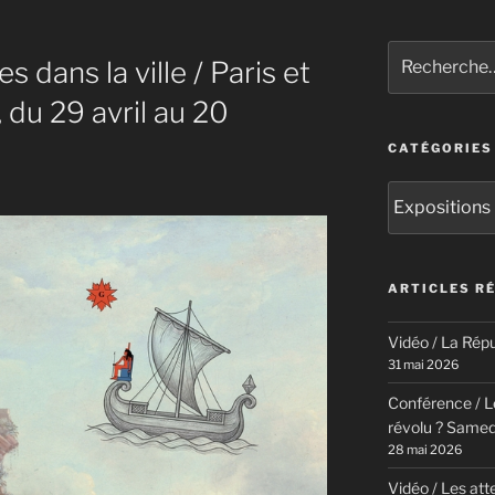
Recherche
s dans la ville / Paris et
pour
:
 du 29 avril au 20
CATÉGORIES
Catégories
ARTICLES R
Vidéo / La Répu
31 mai 2026
Conférence / Le
révolu ? Samed
28 mai 2026
Vidéo / Les att