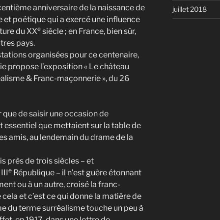
entième anniversaire de la naissance de
juillet 2018
et poétique qui a exercé une influence
e
lture du XX
siècle ; en France, bien sûr,
tres pays.
ations organisées pour ce centenaire,
e propose l’exposition « Le château
réalisme & Franc-maçonnerie », du 26
 que de saisir une occasion de
ssentiel que mettaient sur la table de
es amis, au lendemain du drame de la
 près de trois siècles – et
e
III
République – il n’est guère étonnant
ent ou à un autre, croisé la franc-
 cela et c’est ce qui donne la matière de
me du terme surréalisme touche un peu à
fet, en 1917, dans une lettre de