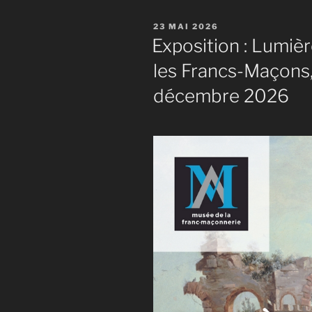
PUBLIÉ
23 MAI 2026
LE
Exposition : Lumière
les Francs-Maçons,
décembre 2026