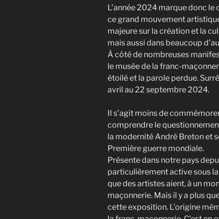
L’année 2024 marque donc le c
ce grand mouvement artistique 
majeure sur la création et la cu
mais aussi dans beaucoup d’au
À côté de nombreuses manifest
le musée de la franc-maçonneri
étoilé et la parole perdue. Sur
avril au 22 septembre 2024.
Il s’agit moins de commémorer
comprendre le questionnement e
la modernité André Breton et s
Première guerre mondiale.
Présente dans notre pays depuis
particulièrement active sous la 
que des artistes aient, à un mom
maçonnerie. Mais il y a plus que
cette exposition. L’origine mê
la franc-maçonnerie. C’est en ef