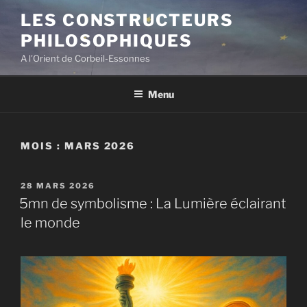
Aller
LES CONSTRUCTEURS
au
PHILOSOPHIQUES
contenu
principal
A l'Orient de Corbeil-Essonnes
Menu
MOIS :
MARS 2026
PUBLIÉ
28 MARS 2026
LE
5mn de symbolisme : La Lumière éclairant
le monde