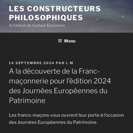
Aller
LES CONSTRUCTEURS
au
PHILOSOPHIQUES
contenu
principal
A l'Orient de Corbeil-Essonnes
Menu
PUBLIÉ
14 SEPTEMBRE 2024
PAR
L M
LE
A la découverte de la Franc-
maçonnerie pour l’édition 2024
des Journées Européennes du
Patrimoine
Les francs-maçons vous ouvrent leur porte à l’occasion
des Journées Européennes du Patrimoine.