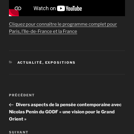
Cliquez pour connaître le programme complet pour
Paris, l’Ile-de-France et la France
CATÉGORIES
ACTUALITÉ
,
EXPOSITIONS
Navigation
Article
PRÉCÉDENT
de
précédent
Divers aspects de la pensée contemporaine avec
l’article
Nicolas Penin du GODF « une vision pour le Grand
Orient »
Article
SUIVANT