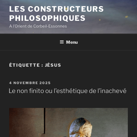
Aller
LES CONSTRUCTEURS
au
PHILOSOPHIQUES
contenu
principal
A l'Orient de Corbeil-Essonnes
Menu
ÉTIQUETTE :
JÉSUS
PUBLIÉ
4 NOVEMBRE 2025
LE
Le non finito ou l’esthétique de l’inachevé