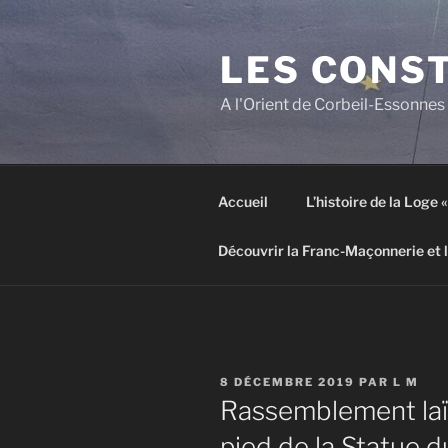
Aller
au
LES CONS
contenu
principal
A l'Orient de Corbeil-Essonnes
Accueil
L’histoire de la Loge
Découvrir la Franc-Maçonnerie et 
PUBLIÉ
8 DÉCEMBRE 2019
PAR
L M
LE
Rassemblement laïq
pied de la Statue d