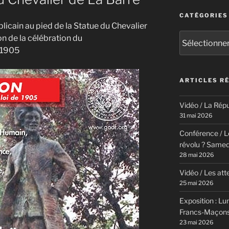
CATÉGORIES
icain au pied de la Statue du Chevalier
Catégories
on de la célébration du
e 1905
ARTICLES R
Vidéo / La Répu
31 mai 2026
Conférence / Le
révolu ? Samed
28 mai 2026
Vidéo / Les att
25 mai 2026
Exposition : Lum
Francs-Maçons,
23 mai 2026