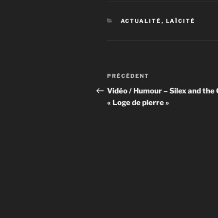
CATÉGORIES
ACTUALITÉ
,
LAÏCITÉ
Navigation
Article
PRÉCÉDENT
de
précédent
Vidéo / Humour – Silex and the 
« Loge de pierre »
l’article