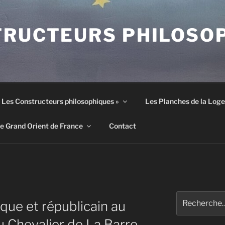
TRUCTEURS PHILOSO
 « Les Constructeurs philosophiques »
Les Planches de la Loge
le Grand Orient de France
Contact
Recherche
ue et républicain au
pour
:
u Chevalier de La Barre