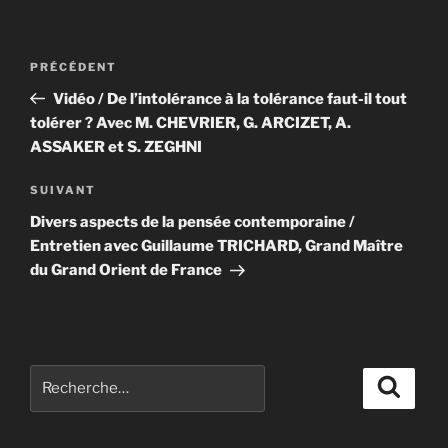
Navigation
Article
PRÉCÉDENT
de
précédent
Vidéo / De l’intolérance à la tolérance faut-il tout
l’article
tolérer ? Avec M. CHEVRIER, G. ARCIZET, A.
ASSAKER et S. ZEGHNI
Article
SUIVANT
suivant
Divers aspects de la pensée contemporaine /
Entretien avec Guillaume TRICHARD, Grand Maître
du Grand Orient de France
Recherche
Recher
pour
: