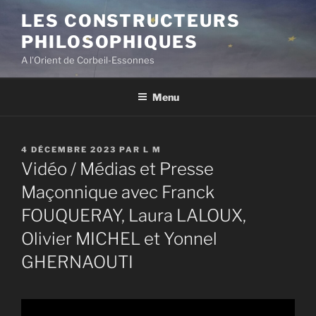
Aller
LES CONSTRUCTEURS
au
PHILOSOPHIQUES
contenu
principal
A l'Orient de Corbeil-Essonnes
Menu
PUBLIÉ
4 DÉCEMBRE 2023
PAR
L M
LE
Vidéo / Médias et Presse
Maçonnique avec Franck
FOUQUERAY, Laura LALOUX,
Olivier MICHEL et Yonnel
GHERNAOUTI